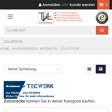
Anmelden
oder
Kunde werden
0
2 % Online-Rabatt
4 % Vorkasse-Skonto
Toggle navigation
0 € Versandkosten ab
150 € Netto-Warenwert
ZOLLSTÖCKE
HOME
HANDWERKZEUG
MESSMITTEL
ZOLLSTÖCKE
keine Sortierung
Zollstöcke
können Sie in dieser Kategorie kaufen.