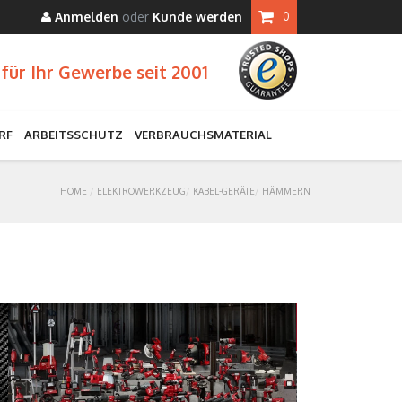
Anmelden
oder
Kunde werden
0
für Ihr Gewerbe seit 2001
RF
ARBEITSSCHUTZ
VERBRAUCHSMATERIAL
HOME
ELEKTROWERKZEUG
KABEL-GERÄTE
HÄMMERN