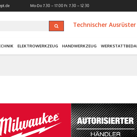
ept.de
Mo-Do 7.30 – 17.00
Fr. 7.30 – 12:30
Technischer Ausrüster 
ECHNIK
ELEKTROWERKZEUG
HANDWERKZEUG
WERKSTATTBEDA