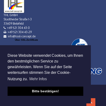
THL GmbH
Stadtheider Straße 1-3
33609 Bielefeld
+49 521 304 43-0
+49 521 304 43-29
info@tool-concept.de
Über SSL-Zertifikate
Diese Website verwendet Cookies, um Ihnen
den bestmöglichen Service zu
gewährleisten. Wenn Sie auf der Seite
weitersurfen stimmen Sie der Cookie-
Nutzung zu.
Mehr Infos
Bitte bestätigen!
Verkauf nur an Gewerbebetreibende!
Datenschutz
|
AGB
|
Impressum
|
Mietbedingungen
© 2019 Viebrock DatenService GmbH
expand_less