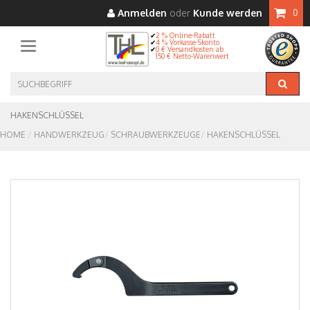
Anmelden
oder
Kunde werden
0
2 % Online-Rabatt
4 % Vorkasse-Skonto
Toggle navigation
0 € Versandkosten ab
150 € Netto-Warenwert
HAKENSCHLÜSSEL
HOME
HANDWERKZEUG
SCHRAUBWERKZEUGE
HAKENSCHLÜSSEL