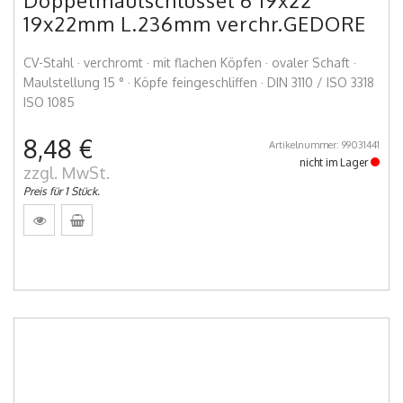
Doppelmaulschlüssel 6 19x22
19x22mm L.236mm verchr.GEDORE
CV-Stahl · verchromt · mit flachen Köpfen · ovaler Schaft ·
Maulstellung 15 ° · Köpfe feingeschliffen · DIN 3110 / ISO 3318
ISO 1085
8,48 €
Artikelnummer: 99031441
nicht im Lager
zzgl. MwSt.
Preis für 1 Stück.