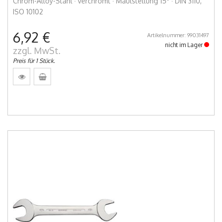
Chrom-Alloy-Stahl · verchromt · Maulstellung 15° · DIN 3110,
ISO 10102
6,92 €
Artikelnummer: 99031497
nicht im Lager
zzgl. MwSt.
Preis für 1 Stück.