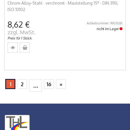
Chrom-Alloy-Stahl · verchromt · Maulstellung 15° · DIN 3110,
ISO 10102
8,62 €
Artikelnummer: 99031281
nicht im Lager
zzgl. MwSt.
Preis für 1 Stück.
1
2
16
»
…