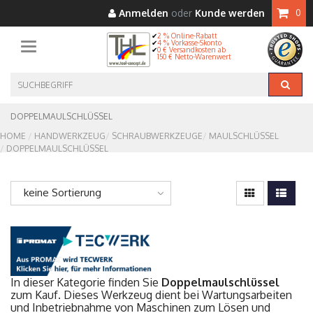
Anmelden
oder
Kunde werden
0
2 % Online-Rabatt
4 % Vorkasse-Skonto
Toggle navigation
0 € Versandkosten ab
150 € Netto-Warenwert
DOPPELMAULSCHLÜSSEL
HOME
HANDWERKZEUG
SCHRAUBWERKZEUGE
MAULSCHLÜSSEL
DOPPELMAULSCHLÜSSEL
keine Sortierung
In dieser Kategorie finden Sie
Doppelmaulschlüssel
zum Kauf. Dieses Werkzeug dient bei Wartungsarbeiten
und Inbetriebnahme von Maschinen zum Lösen und