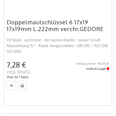
Doppelmaulschlüssel 6 17x19
17x19mm L.222mm verchr.GEDORE
CV-Stahl · verchromt · mit flachen Köpfen · ovaler Schaft ·
Maulstellung 15 ° · Köpfe feingeschliffen · DIN 3110 / ISO 3318
ISO 1085
7,28 €
Artikelnummer: 99031528
nicht im Lager
zzgl. MwSt.
Preis für 1 Stück.