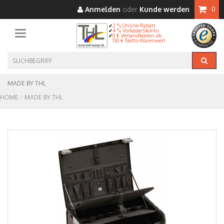
Anmelden
oder
Kunde werden
0
2 % Online-Rabatt
4 % Vorkasse-Skonto
Toggle navigation
0 € Versandkosten ab
150 € Netto-Warenwert
MADE BY THL
HOME
MADE BY THL