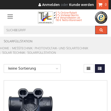
Anmelden
oder
Kunde werden
0
2 % Online-Rabatt
4 % Vorkasse-Skonto
Toggle navigation
0 € Versandkosten ab
150 € Netto-Warenwert
SOLARFÜLLSTATION
HOME
MESSTECHNIK
PHOTOVOLTAIK- UND SOLARTECHNIK
SOLAR TECHNIK
SOLARFÜLLSTATION
keine Sortierung