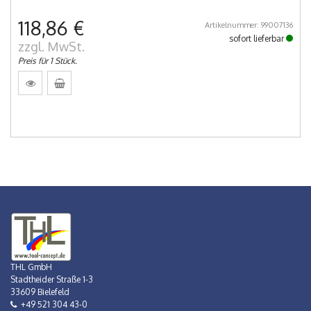
118,86 €
Artikelnummer: 99007136
sofort lieferbar
zzgl. MwSt.
Preis für 1 Stück.
THL GmbH
Stadtheider Straße 1-3
33609 Bielefeld
+49 521 304 43-0