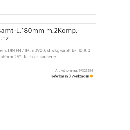
samt-L.180mm m.2Komp.-
utz
t gem. DIN EN / IEC 60900, stückgeprüft bei 10000
fform 25° · leichter, sauberer
Artikelnummer: 99029584
lieferbar in 3 Werktagen