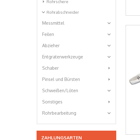
arrow_right
Rohrschere
expand_more
Rohrabschneider
expand_more
Messmittel
expand_more
Feilen
expand_more
Abzieher
expand_more
Entgraterwerkzeuge
arrow_right
Schaber
arrow_right
Pinsel und Bürsten
expand_more
Schweißen/Löten
arrow_right
Sonstiges
expand_more
Rohrbearbeitung
ZAHLUNGSARTEN