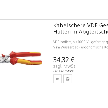
Kabelschere VDE Ge
Hüllen m.Abgleitsch
VDE-isoliert, bis 1000 V · gefertig
V im Wasserbad · ergonomische Kop
34,32 €
zzgl. MwSt.
Preis für 1 Stück.