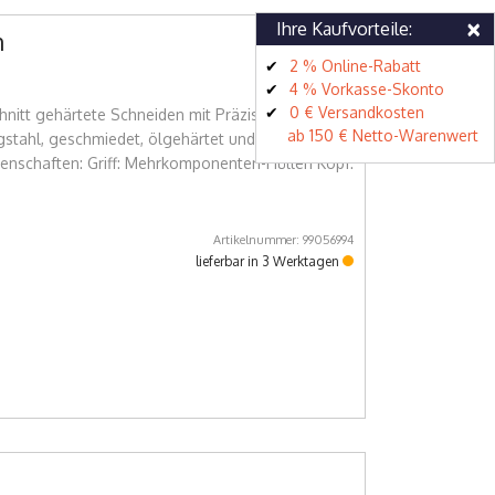
×
Ihre Kaufvorteile:
m
2 % Online-Rabatt
4 % Vorkasse-Skonto
0 € Versandkosten
hnitt gehärtete Schneiden mit Präzisionsschliff
ab 150 € Netto-Warenwert
stahl, geschmiedet, ölgehärtet und angelassen
genschaften: Griff: Mehrkomponenten-Hüllen Kopf:
Artikelnummer: 99056994
lieferbar in 3 Werktagen