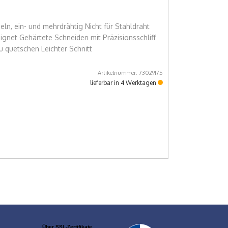
ln, ein- und mehrdrähtig Nicht für Stahldraht
gnet Gehärtete Schneiden mit Präzisionsschliff
u quetschen Leichter Schnitt
Artikelnummer: 73029175
lieferbar in 4 Werktagen
Über SSL-Zertifikate