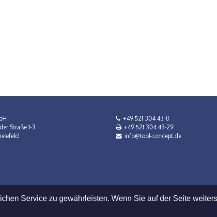
bH
+49 521 304 43-0
der Straße 1-3
+49 521 304 43-29
elefeld
info@tool-concept.de
hen Service zu gewährleisten. Wenn Sie auf der Seite weiters
hutz
|
AGB
|
Impressum
|
Mietbedingungen
© 2