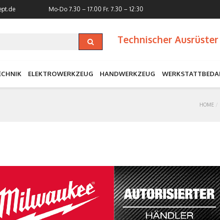
ept.de
Mo-Do 7.30 – 17.00
Fr. 7.30 – 12:30
Technischer Ausrüster 
ECHNIK
ELEKTROWERKZEUG
HANDWERKZEUG
WERKSTATTBEDA
HOME