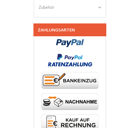
expand_more
Zubehör
ZAHLUNGSARTEN