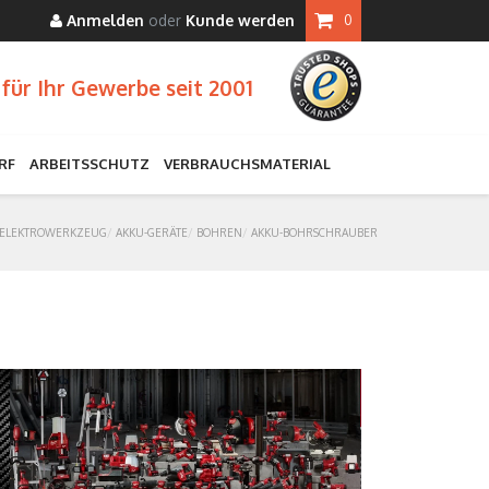
Anmelden
oder
Kunde werden
0
für Ihr Gewerbe seit 2001
RF
ARBEITSSCHUTZ
VERBRAUCHSMATERIAL
ELEKTROWERKZEUG
AKKU-GERÄTE
BOHREN
AKKU-BOHRSCHRAUBER