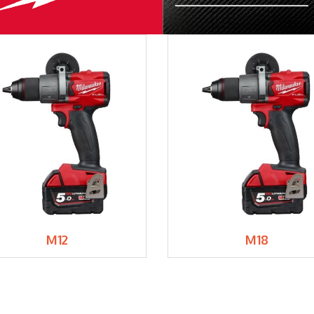
M12
M18