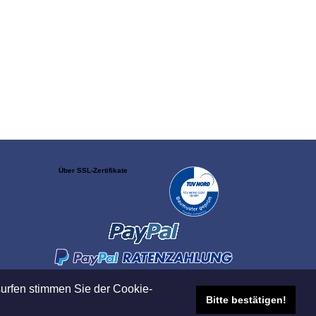
Über SSL-Zertifikate
urfen stimmen Sie der Cookie-
Bitte bestätigen!
019 Viebrock DatenService GmbH