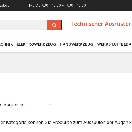
ept.de
Mo-Do 7.30 – 17.00
Fr. 7.30 – 12:30
Technischer Ausrüster 
ECHNIK
ELEKTROWERKZEUG
HANDWERKZEUG
WERKSTATTBEDA
ne Sortierung
ser Kategorie können Sie Produkte zum Ausspülen der Augen k