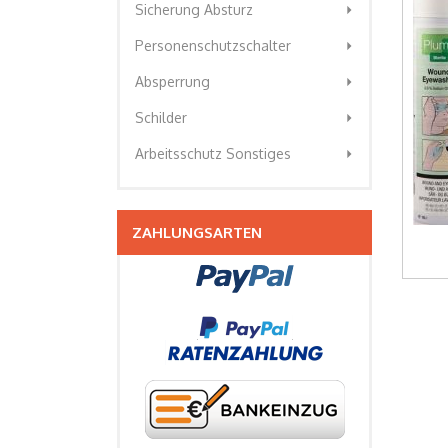
arrow_right
Sicherung Absturz
arrow_right
Personenschutzschalter
arrow_right
Absperrung
arrow_right
Schilder
arrow_right
Arbeitsschutz Sonstiges
ZAHLUNGSARTEN