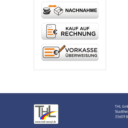
THL Gm
Stadthei
33609 Bi