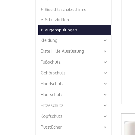
arrow_right
Gesichtsschutzschirme
expand_more
Schutzbrillen
arrow_right
Augenspülungen
expand_more
Kleidung
arrow_right
Erste Hilfe Ausrüstung
expand_more
Fußschutz
expand_more
Gehörschutz
expand_more
Handschutz
expand_more
Hautschutz
expand_more
Hitzeschutz
expand_more
Kopfschutz
arrow_right
Putztücher