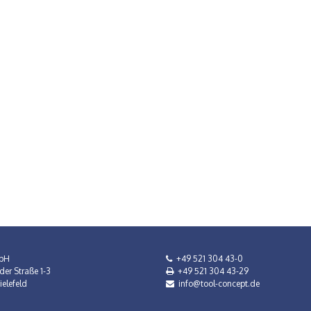
bH
+49 521 304 43-0
der Straße 1-3
+49 521 304 43-29
elefeld
info@tool-concept.de