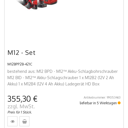
M12 - Set
M12BPP2B-421C
bestehend aus: M12 BPD - M12™ Akku-Schlagbohrschrauber
M12 BID - M12™ Akku-Schlagschrauber 1 x M12B2 (12V 2 Ah
Akku) 1 x M12B4 (12V 4 Ah Akku) Ladegerät HD Box
355,30 €
Artikelnummer: 99053463
lieferbar in 5 Werktagen
zzgl. MwSt.
Preis für 1 Stück.