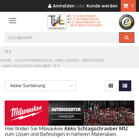
Anmelden
oder
Kunde werden
0
2 % Online-Rabatt
4 % Vorkasse-Skonto
Toggle navigation
0 € Versandkosten ab
150 € Netto-Warenwert
12 V
HOME
ELEKTROWERKZEUG
AKKU-GERÄTE
BEFESTIGEN
AKKU-SCHLAGSCHRAUBER
12 V
keine Sortierung
Hier finden Sie Milwaukee
Akku Schlagschrauber M12
zum Lösen und Befestigen in härteren Materialien.