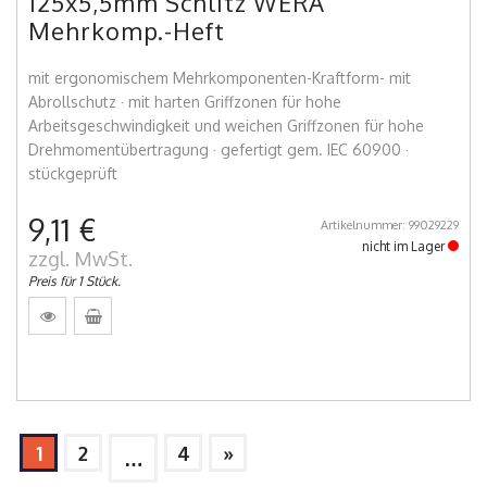
125x5,5mm Schlitz WERA
Mehrkomp.-Heft
mit ergonomischem Mehrkomponenten-Kraftform- mit
Abrollschutz · mit harten Griffzonen für hohe
Arbeitsgeschwindigkeit und weichen Griffzonen für hohe
Drehmomentübertragung · gefertigt gem. IEC 60900 ·
stückgeprüft
9,11 €
Artikelnummer: 99029229
nicht im Lager
zzgl. MwSt.
Preis für 1 Stück.
1
2
4
»
…