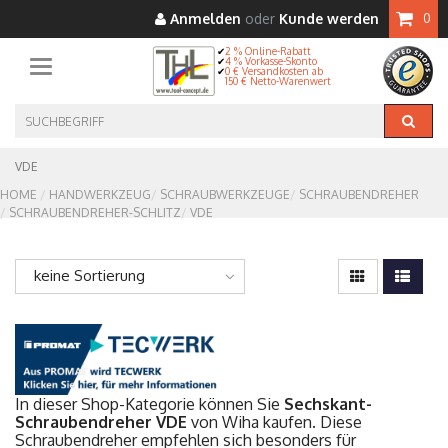
Anmelden
oder
Kunde werden
0
2 % Online-Rabatt
4 % Vorkasse-Skonto
Toggle navigation
0 € Versandkosten ab
150 € Netto-Warenwert
VDE
HOME
HANDWERKZEUG
SCHRAUBWERKZEUGE
SCHRAUBENDREHER
SCHRAUBENDREHER-SCHLITZ
VDE
keine Sortierung
In dieser Shop-Kategorie können Sie
Sechskant-
Schraubendreher VDE
von Wiha kaufen. Diese
Schraubendreher empfehlen sich besonders für