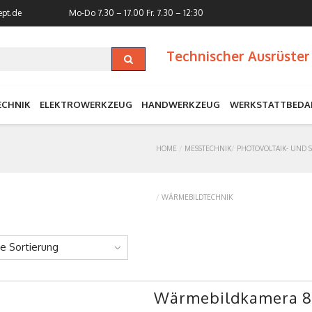
ept.de
Mo-Do 7.30 – 17.00
Fr. 7.30 – 12:30
Technischer Ausrüster 
ECHNIK
ELEKTROWERKZEUG
HANDWERKZEUG
WERKSTATTBEDA
HOME
MESSTECHNIK
PHOTOVOLTAIK- UND 
WÄRMEBILDTECHNIK
ne Sortierung
Wärmebildkamera 8