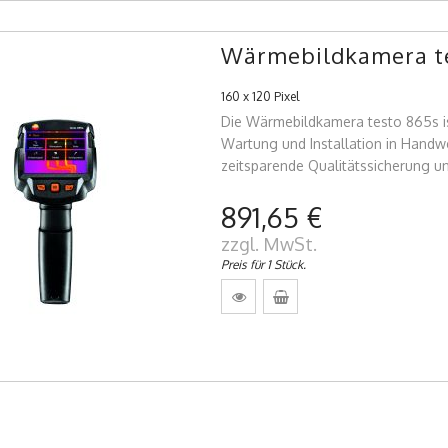
Wärmebildkamera t
160 x 120 Pixel
Die Wärmebildkamera testo 865s i
Wartung und Installation in Handwe
zeitsparende Qualitätssicherung u
891,65 €
zzgl. MwSt.
Preis für 1 Stück.