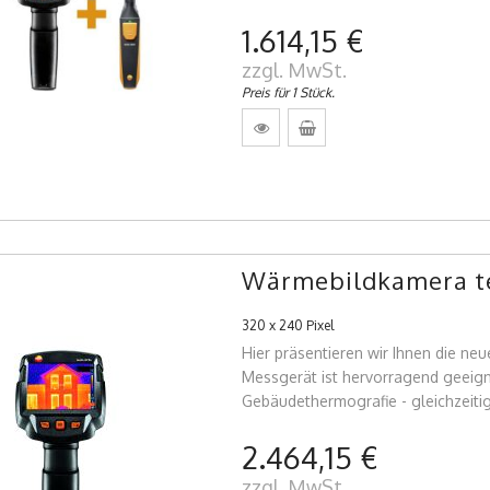
1.614,15 €
zzgl. MwSt.
Preis für 1 Stück.
Wärmebildkamera te
320 x 240 Pixel
Hier präsentieren wir Ihnen die n
Messgerät ist hervorragend geeigne
Gebäudethermografie - gleichzeitig
2.464,15 €
zzgl. MwSt.