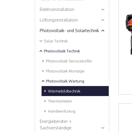
expand_more
Elektroinstallation
expand_more
Lüftungsinstallation
expand_less
Photovoltaik- und Solartechnik
expand_more
Solar Technik
expand_less
Photovoltaik Technik
arrow_right
Photovoltaik Servicekoffer
arrow_right
Photovoltaik Montage
expand_less
Photovoltaik Wartung
arrow_right
Wärmebildtechnik
arrow_right
Thermometer
arrow_right
Handwerkzeug
Energieberater +
expand_more
Sachverständige