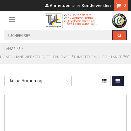
Anmelden
oder
Kunde werden
0
2 % Online-Rabatt
4 % Vorkasse-Skonto
Toggle navigation
0 € Versandkosten ab
150 € Netto-Warenwert
LÄNGE 250
HOME
HANDWERKZEUG
FEILEN
FLACHSTUMPFFEILEN
HIEB 1
LÄNGE 250
keine Sortierung