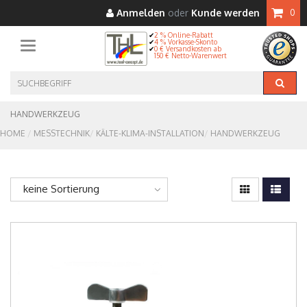
Anmelden
oder
Kunde werden
0
2 % Online-Rabatt
4 % Vorkasse-Skonto
Toggle navigation
0 € Versandkosten ab
150 € Netto-Warenwert
HANDWERKZEUG
HOME
MESSTECHNIK
KÄLTE-KLIMA-INSTALLATION
HANDWERKZEUG
keine Sortierung