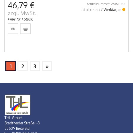
46,79 €
Artikelnummer: 99062082
lieferbar in 22 Werktagen
zzgl. MwSt.
Preis für 1 Stück.
1
2
3
»
THL GmbH
Stadtheider Straße 1-3
33609 Bielefeld