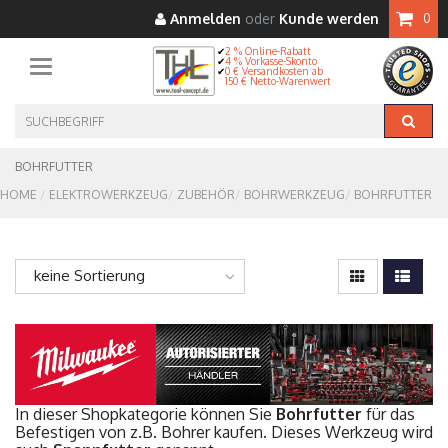
Anmelden
oder
Kunde werden
0
2 % Online-Rabatt
4 % Vorkasse-Skonto
Toggle navigation
0 € Versandkosten ab
150 € Netto-Warenwert
BOHRFUTTER
HOME
ELEKTROWERKZEUG
ZUBEHÖR
BOHRWERKZEUG
BOHRFUTTER
keine Sortierung
In dieser Shopkategorie können Sie
Bohrfutter
für das
Befestigen von z.B. Bohrer kaufen. Dieses Werkzeug wird