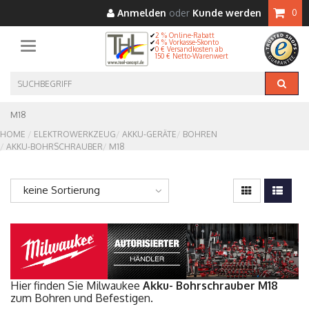
Anmelden
oder
Kunde werden
0
2 % Online-Rabatt
4 % Vorkasse-Skonto
Toggle navigation
0 € Versandkosten ab
150 € Netto-Warenwert
M18
HOME
ELEKTROWERKZEUG
AKKU-GERÄTE
BOHREN
AKKU-BOHRSCHRAUBER
M18
keine Sortierung
Hier finden Sie Milwaukee
Akku- Bohrschrauber M18
zum Bohren und Befestigen.