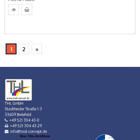
1
2
»
THL GmbH
Stadtheider Straße 1-3
33609 Bielefeld
+49 521 304 43-0
+49 521 304 43-29
info@tool-concept.de
Über SSL-Zertifikate