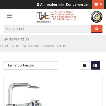
Anmelden
oder
Kunde werden
0
2 % Online-Rabatt
4 % Vorkasse-Skonto
Toggle navigation
0 € Versandkosten ab
150 € Netto-Warenwert
SPANNWERKZEUG
HOME
WERKSTATTBEDARF
SPANNWERKZEUG
keine Sortierung