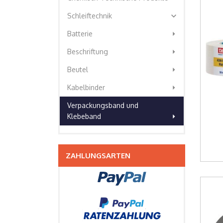
expand_more
Schleiftechnik
arrow_right
Batterie
arrow_right
Beschriftung
arrow_right
Beutel
arrow_right
Kabelbinder
Verpackungsband und
arrow_right
Klebeband
ZAHLUNGSARTEN