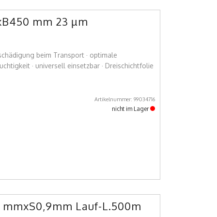
mxB450 mm 23 µm
eschädigung beim Transport · optimale
tigkeit · universell einsetzbar · Dreischichtfolie
Artikelnummer: 99034716
nicht im Lager
9 mmxS0,9mm Lauf-L.500m