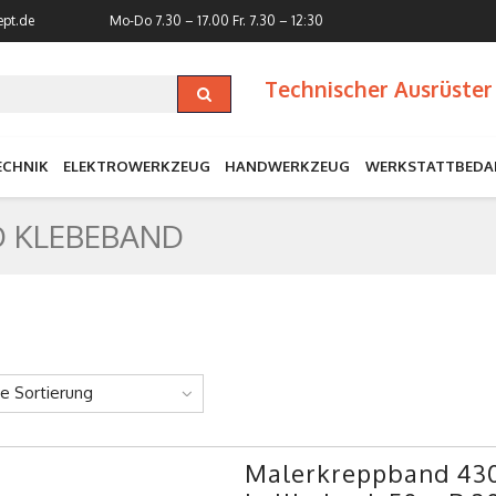
ept.de
Mo-Do 7.30 – 17.00
Fr. 7.30 – 12:30
Technischer Ausrüster 
ECHNIK
ELEKTROWERKZEUG
HANDWERKZEUG
WERKSTATTBEDA
 KLEBEBAND
ne Sortierung
Malerkreppband 4306