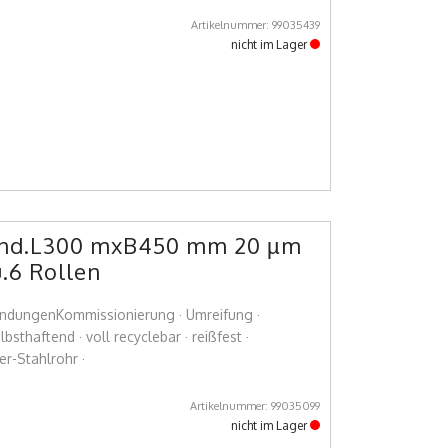
Artikelnummer: 99035439
nicht im Lager
tand.L300 mxB450 mm 20 µm
u.6 Rollen
endungenKommissionierung · Umreifung ·
bsthaftend · voll recyclebar · reißfest ·
er-Stahlrohr ·
Artikelnummer: 99035099
nicht im Lager