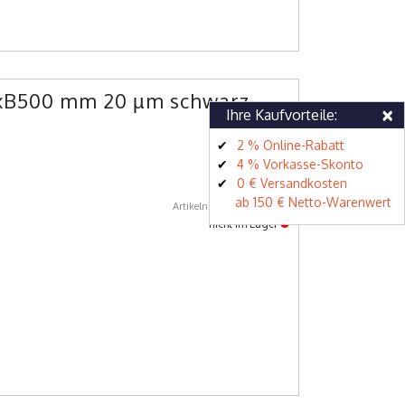
mxB500 mm 20 µm schwarz
×
Ihre Kaufvorteile:
2 % Online-Rabatt
4 % Vorkasse-Skonto
0 € Versandkosten
ab 150 € Netto-Warenwert
Artikelnummer: 99034748
nicht im Lager