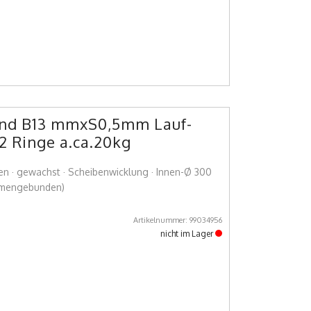
nd B13 mmxS0,5mm Lauf-
2 Ringe a.ca.20kg
ten · gewachst · Scheibenwicklung · Innen-Ø 300
mmengebunden)
Artikelnummer: 99034956
nicht im Lager