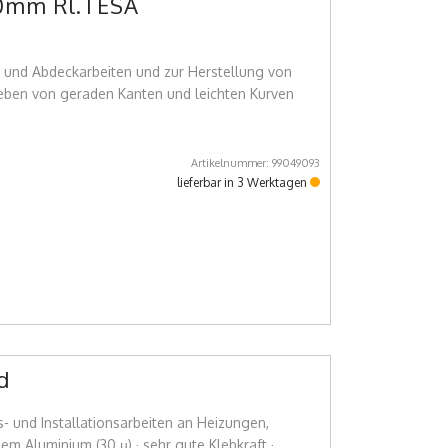
30mm Rl.TESA
- und Abdeckarbeiten und zur Herstellung von
eben von geraden Kanten und leichten Kurven
Artikelnummer: 99049093
lieferbar in 3 Werktagen
d
s- und Installationsarbeiten an Heizungen,
em Aluminium (30 µ) · sehr gute Klebkraft ·