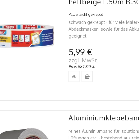
hellbeige L.50m B.
PLUS leicht gekreppt
schwach gekreppt · für viele Maler
Abdeckmasken, sowie für das Abkl
geeignet ·
5,99 €
zzgl. MwSt.
Preis für 1 Stück.
Aluminiumklebeban
reines Aluminiumband für Isolation
Lüftungen etc. · bestehend aus rein