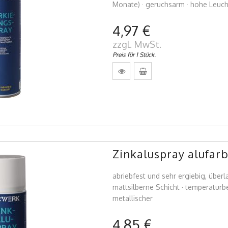
Monate) · geruchsarm · hohe Leuch
4,97 €
zzgl. MwSt.
Preis für 1 Stück.
Zinkaluspray alufar
abriebfest und sehr ergiebig, überla
mattsilberne Schicht · temperaturbe
metallischer
4,85 €