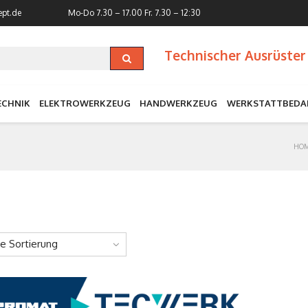
ept.de
Mo-Do 7.30 – 17.00
Fr. 7.30 – 12:30
Technischer Ausrüster 
ECHNIK
ELEKTROWERKZEUG
HANDWERKZEUG
WERKSTATTBEDA
HO
ne Sortierung