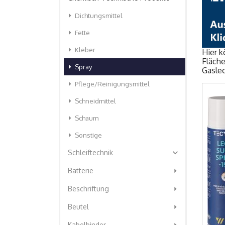
arrow_right
Dichtungsmittel
arrow_right
Fette
arrow_right
Kleber
Hier k
Fläche
arrow_right
Spray
Gasle
arrow_right
Pflege/Reinigungsmittel
arrow_right
Schneidmittel
arrow_right
Schaum
arrow_right
Sonstige
expand_more
Schleiftechnik
arrow_right
Batterie
arrow_right
Beschriftung
arrow_right
Beutel
Kabelbinder