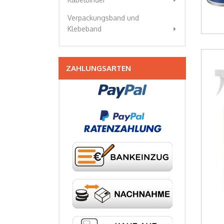
arrow_right
Verpackungsband und
arrow_right
Klebeband
ZAHLUNGSARTEN