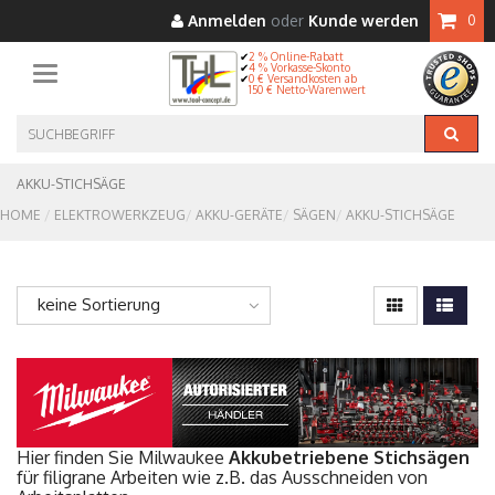
Anmelden
oder
Kunde werden
0
2 % Online-Rabatt
4 % Vorkasse-Skonto
Toggle navigation
0 € Versandkosten ab
150 € Netto-Warenwert
AKKU-STICHSÄGE
HOME
ELEKTROWERKZEUG
AKKU-GERÄTE
SÄGEN
AKKU-STICHSÄGE
keine Sortierung
Hier finden Sie Milwaukee
Akkubetriebene Stichsägen
für filigrane Arbeiten wie z.B. das Ausschneiden von