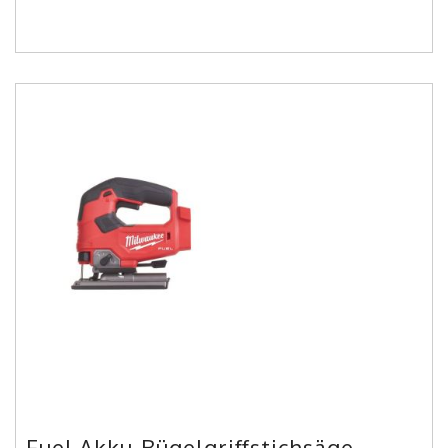
Fuel Akku-Bügelgriffstichsäge