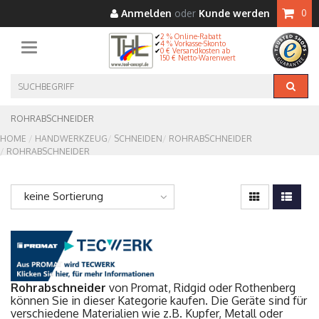
Anmelden
oder
Kunde werden
0
2 % Online-Rabatt
4 % Vorkasse-Skonto
Toggle navigation
0 € Versandkosten ab
150 € Netto-Warenwert
ROHRABSCHNEIDER
HOME
HANDWERKZEUG
SCHNEIDEN
ROHRABSCHNEIDER
ROHRABSCHNEIDER
keine Sortierung
Rohrabschneider
von Promat, Ridgid oder Rothenberg
können Sie in dieser Kategorie kaufen. Die Geräte sind für
verschiedene Materialien wie z.B. Kupfer, Metall oder