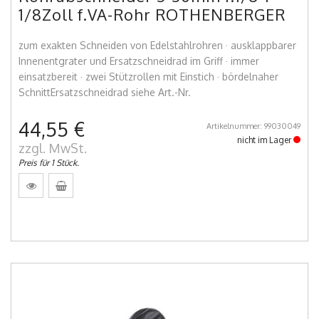
1/8Zoll f.VA-Rohr ROTHENBERGER
zum exakten Schneiden von Edelstahlrohren · ausklappbarer
Innenentgrater und Ersatzschneidrad im Griff · immer
einsatzbereit · zwei Stützrollen mit Einstich · bördelnaher
SchnittErsatzschneidrad siehe Art.-Nr.
44,55 €
Artikelnummer: 99030049
nicht im Lager
zzgl. MwSt.
Preis für 1 Stück.