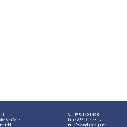
bH
+49 521 304 43-0
der Straße 1-3
+49 521 304 43-29
elefeld
info@tool-concept.de