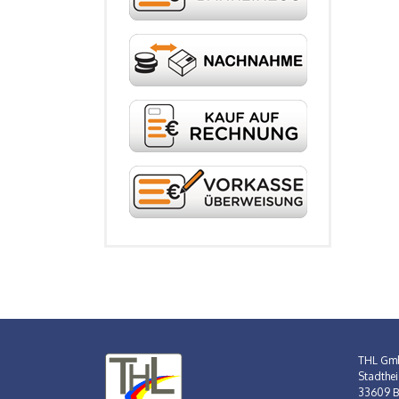
THL Gm
Stadthei
33609 Bi