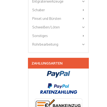
expand_more
Entgraterwerkzeuge
arrow_right
Schaber
arrow_right
Pinsel und Bürsten
expand_more
Schweißen/Löten
arrow_right
Sonstiges
expand_more
Rohrbearbeitung
ZAHLUNGSARTEN