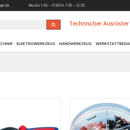
ept.de
Mo-Do 7.30 – 17.00
Fr. 7.30 – 12:30
Technischer Ausrüster 
ECHNIK
ELEKTROWERKZEUG
HANDWERKZEUG
WERKSTATTBEDA