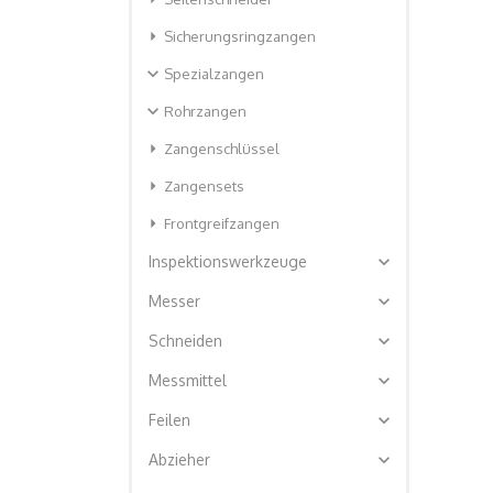
arrow_right
Sicherungsringzangen
expand_more
Spezialzangen
expand_more
Rohrzangen
arrow_right
Zangenschlüssel
arrow_right
Zangensets
arrow_right
Frontgreifzangen
expand_more
Inspektionswerkzeuge
expand_more
Messer
expand_more
Schneiden
expand_more
Messmittel
expand_more
Feilen
expand_more
Abzieher