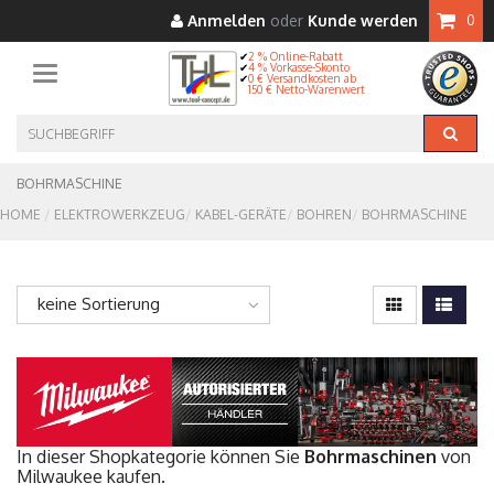
Anmelden
oder
Kunde werden
0
2 % Online-Rabatt
4 % Vorkasse-Skonto
Toggle navigation
0 € Versandkosten ab
150 € Netto-Warenwert
BOHRMASCHINE
HOME
ELEKTROWERKZEUG
KABEL-GERÄTE
BOHREN
BOHRMASCHINE
keine Sortierung
In dieser Shopkategorie können Sie
Bohrmaschinen
von
Milwaukee kaufen.