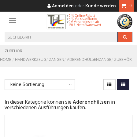
Anmelden
oder
Kunde werden
0
2 % Online-Rabatt
4 % Vorkasse-Skonto
Toggle navigation
0 € Versandkosten ab
150 € Netto-Warenwert
ZUBEHÖR
HOME
HANDWERKZEUG
ZANGEN
ADERENDHÜLSENZANGE
ZUBEHÖR
keine Sortierung
In dieser Kategorie können sie
Aderendhülsen
in
verschiedenen Ausführungen kaufen.