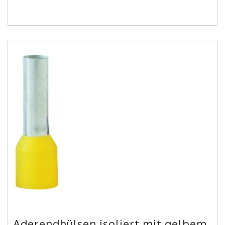
Aderendhülsen isoliert mit gelbem